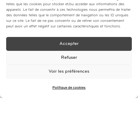
accéder aux données vous concernant, les rectifier,
telles que les cookies pour stocker et/ou accéder aux informations des
appareils. Le fait de consentir à ces technologies nous permettra de traiter
demander leur effacement ou exercer votre droit à la
des données telles que le comportement de navigation ou les ID uniques
limitation du traitement de vos données.
sur ce site. Le fait de ne pas consentir ou de retirer son consentement
peut avoir un effet négatif sur certaines caractéristiques et fonctions.
Accepter
Refuser
Envoyer
Voir les préférences
Politique de cookies
Vous pouvez