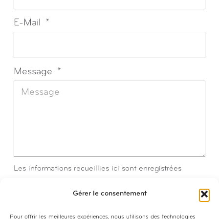
E-Mail
Message
Les informations recueillies ici sont enregistrées
pendant 6 mois pour pouvoir vous répondre
Gérer le consentement
efficacement et transmises aux seuls destinataires : les
webmasters de notre site internet. Vous pouvez
Pour offrir les meilleures expériences, nous utilisons des technologies